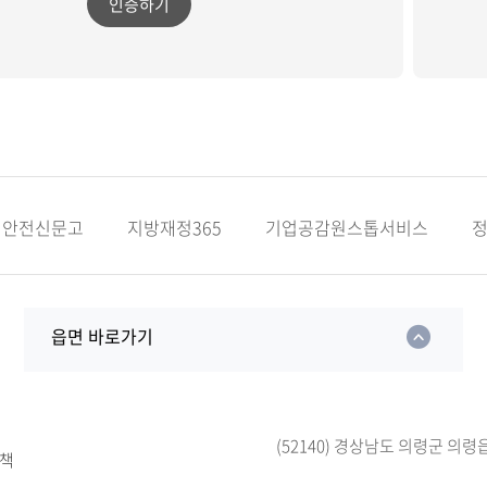
인증하기
안전신문고
지방재정365
기업공감원스톱서비스
읍면 바로가기
(52140) 경상남도 의령군 의령
책