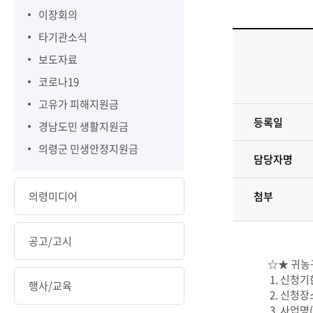
이장회의
타기관소식
보도자료
코로나19
고유가 피해지원금
등록일
경남도민 생활지원금
의령군 민생안정지원금
담당자명
의령미디어
첨부
공고/고시
☆★ 귀농
1. 신청기한: 
행사/교육
2. 신청
3. 사업명