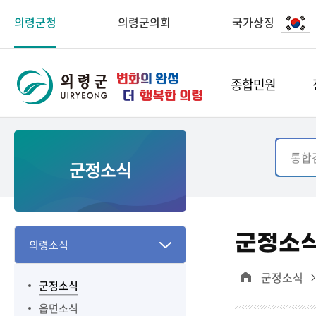
의령군청
의령군의회
국가상징
종합민원
군정소식
군정소
의령소식
군정소식
군정소식
읍면소식