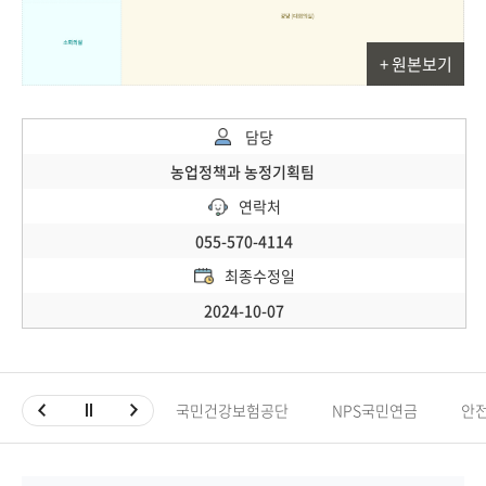
+ 원본보기
담당
농업정책과 농정기획팀
연락처
055-570-4114
최종수정일
2024-10-07
국민건강보험공단
NPS국민연금
안