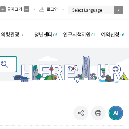
글자크기
로그인
의령관광
청년센터
인구시책지원
예약신청