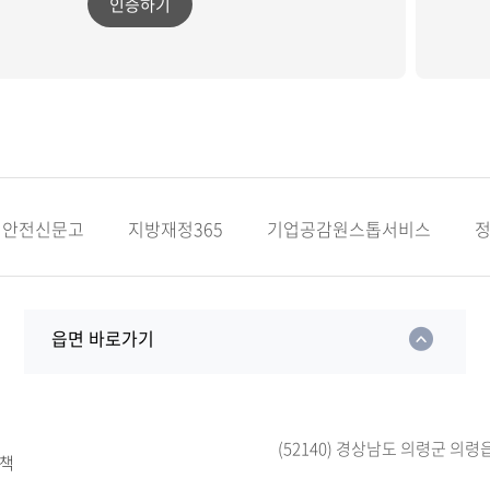
인증하기
안전신문고
지방재정365
기업공감원스톱서비스
읍면 바로가기
(52140) 경상남도 의령군 의령
책