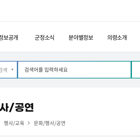
정보공개
군정소식
분야별정보
의령소개
사/공연
행사/교육
문화/행사/공연