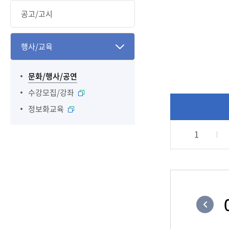
공고/고시
행사/교육
문화/행사/공연
수강모집/강좌
정보화교육
1