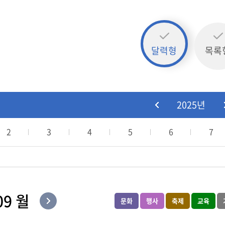
달력형
목록
2025년
2
3
4
5
6
7
09 월
문화
행사
축제
교육