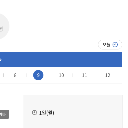
형
오늘
8
9
10
11
12
1일(월)
기타