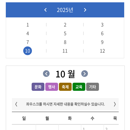
2025년
1
2
3
4
5
6
7
8
9
10
11
12
10 월
문화
행사
축제
교육
기타
일
월
화
수
목
1
2
3